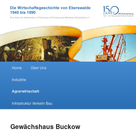
Zum Inhalt wechseln
Wirtschaftsgeschichte Eberswalde
Hauptmenü
Home
Über Uns
Industrie
Agrarwirtschaft
Infrastruktur Verkehr Bau
Gewächshaus Buckow