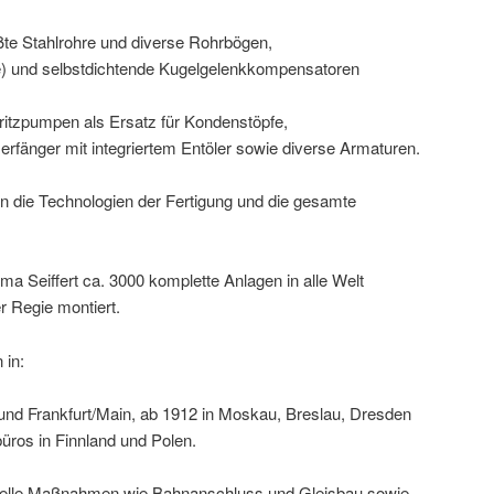
te Stahlrohre und diverse Rohrbögen,
e) und selbstdichtende Kugelgelenkkompensatoren
tzpumpen als Ersatz für Kondenstöpfe,
rfänger mit integriertem Entöler sowie diverse Armaturen.
n die Technologien der Fertigung und die gesamte
ma Seiffert ca. 3000 komplette Anlagen in alle Welt
er Regie montiert.
 in:
und Frankfurt/Main, ab 1912 in Moskau, Breslau, Dresden
ros in Finnland und Polen.
turelle Maßnahmen wie Bahnanschluss und Gleisbau sowie