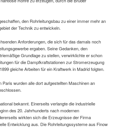
n, nahtlose Rohre zu erzeugen, durch die Brüder
geschaffen, den Rohrleitungsbau zu einer immer mehr an
biet der Technik zu entwickeln.
achsenden Anforderungen, die sich für das damals noch
leitungsgewerbe ergaben. Seine Gedanken, den
triemäßige Grundlage zu stellen, verwirklichte er schon
eitungen für die Dampfkraftstationen zur Stromerzeugung
1899 gleiche Arbeiten für ein Kraftwerk in Madrid folgten.
n Paris wurden alle dort aufgestellten Maschinen an
geschlossen.
tional bekannt. Einerseits verlangte die industrielle
Beginn des 20. Jahrhunderts nach modernen
rerseits wirkten sich die Erzeugnisse der Firma
rielle Entwicklung aus. Die Rohrleitungssysteme aus Finow