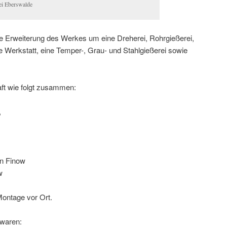
ei Eberswalde
ie Erweiterung des Werkes um eine Dreherei, Rohrgießerei,
Werkstatt, eine Temper-, Grau- und Stahlgießerei sowie
aft wie folgt zusammen:
,
in Finow
w
 Montage vor Ort.
 waren: