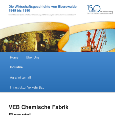
Zum Inhalt wechseln
Wirtschaftsgeschichte Eberswalde
Hauptmenü
Home
Über Uns
Industrie
Agrarwirtschaft
Infrastruktur Verkehr Bau
VEB Chemische Fabrik
Finowtal