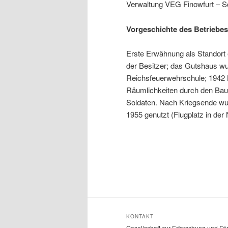
Verwaltung VEG Finowfurt – Sc
Vorgeschichte des Betriebes
Erste Erwähnung als Standort 
der Besitzer; das Gutshaus wur
Reichsfeuerwehrschule; 1942 B
Räumlichkeiten durch den Baus
Soldaten. Nach Kriegsende w
1955 genutzt (Flugplatz in der
KONTAKT
Gesellschaft zur Erforschung und Fö