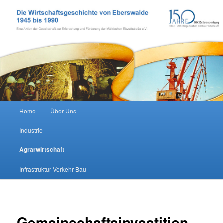
Zum Inhalt wechseln
Wirtschaftsgeschichte Eberswalde
Hauptmenü
Home
Über Uns
Industrie
Agrarwirtschaft
Infrastruktur Verkehr Bau
Gemeinschaftsinvestition