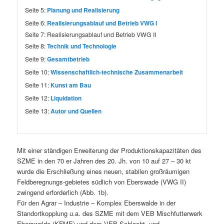
Seite 5:
Planung und Realisierung
Seite 6:
Realisierungsablauf und Betrieb VWG I
Seite 7:
Realisierungsablauf und Betrieb VWG II
Seite 8:
Technik und Technologie
Seite 9:
Gesamtbetrieb
Seite 10:
Wissenschaftlich-technische Zusammenarbeit
Seite 11:
Kunst am Bau
Seite 12:
Liquidation
Seite 13:
Autor und Quellen
Mit einer ständigen Erweiterung der Produktionskapazitäten des
SZME in den 70 er Jahren des 20. Jh. von 10 auf 27 – 30 kt
wurde die Erschließung eines neuen, stabilen großräumigen
Feldberegnungs-gebietes südlich von Eberswade (VWG II)
zwingend erforderlich (Abb. 1b).
Für den Agrar – Industrie – Komplex Eberswalde in der
Standortkopplung u.a. des SZME mit dem VEB Mischfutterwerk
Eberswalde (KFME) und dem VEB Schlacht- und