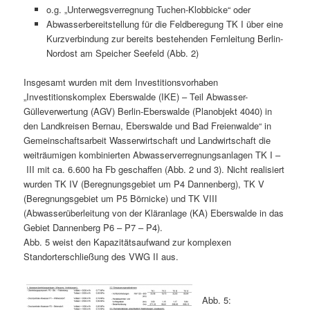
o.g. „Unterwegsverregnung Tuchen-Klobbicke“ oder
Abwasserbereitstellung für die Feldberegung TK I über eine
Kurzverbindung zur bereits bestehenden Fernleitung Berlin-
Nordost am Speicher Seefeld (Abb. 2)
Insgesamt wurden mit dem Investitionsvorhaben
„Investitionskomplex Eberswalde (IKE) – Teil Abwasser-
Gülleverwertung (AGV) Berlin-Eberswalde (Planobjekt 4040) in
den Landkreisen Bernau, Eberswalde und Bad Freienwalde“ in
Gemeinschaftsarbeit Wasserwirtschaft und Landwirtschaft die
weiträumigen kombinierten Abwasserverregnungsanlagen TK I –
III mit ca. 6.600 ha Fb geschaffen (Abb. 2 und 3). Nicht realisiert
wurden TK IV (Beregnungsgebiet um P4 Dannenberg), TK V
(Beregnungsgebiet um P5 Börnicke) und TK VIII
(Abwasserüberleitung von der Kläranlage (KA) Eberswalde in das
Gebiet Dannenberg P6 – P7 – P4).
Abb. 5 weist den Kapazitätsaufwand zur komplexen
Standorterschließung des VWG II aus.
Abb. 5: