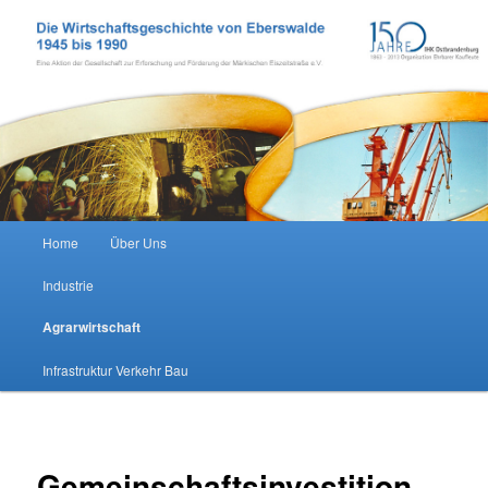
Zum Inhalt wechseln
Wirtschaftsgeschichte Eberswalde
Hauptmenü
Home
Über Uns
Industrie
Agrarwirtschaft
Infrastruktur Verkehr Bau
Gemeinschaftsinvestition