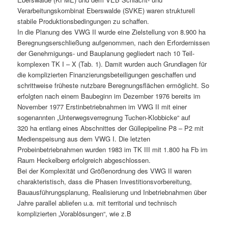
Verarbeitungskombinat Eberswalde (SVKE) waren strukturell
stabile Produktionsbedingungen zu schaffen.
In die Planung des VWG II wurde eine Zielstellung von 8.900 ha
Beregnungserschließung aufgenommen, nach den Erfordernissen
der Genehmigungs- und Bauplanung gegliedert nach 10 Teil-
komplexen TK I – X (Tab. 1). Damit wurden auch Grundlagen für
die komplizierten Finanzierungsbeteiligungen geschaffen und
schrittweise früheste nutzbare Beregnungsflächen ermöglicht. So
erfolgten nach einem Baubeginn im Dezember 1976 bereits im
November 1977 Erstinbetriebnahmen im VWG II mit einer
sogenannten „Unterwegsverregnung Tuchen-Klobbicke“ auf
320 ha entlang eines Abschnittes der Güllepipeline P8 – P2 mit
Medienspeisung aus dem VWG I. Die letzten
Probeinbetriebnahmen wurden 1983 im TK III mit 1.800 ha Fb im
Raum Heckelberg erfolgreich abgeschlossen.
Bei der Komplexität und Größenordnung des VWG II waren
charakteristisch, dass die Phasen Investitionsvorbereitung,
Bauausführungsplanung, Realisierung und Inbetriebnahmen über
Jahre parallel abliefen u.a. mit territorial und technisch
komplizierten „Vorablösungen“, wie z.B