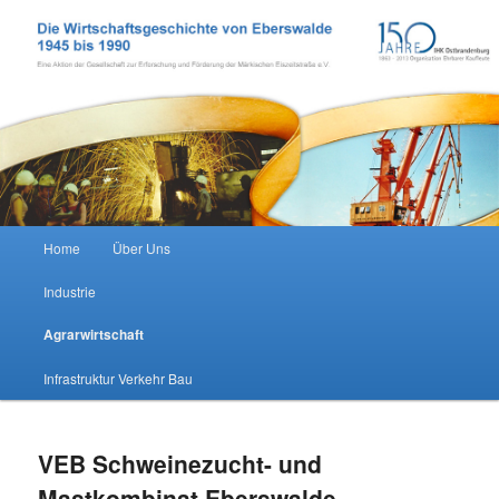
Zum Inhalt wechseln
Wirtschaftsgeschichte Eberswalde
Hauptmenü
Home
Über Uns
Industrie
Agrarwirtschaft
Infrastruktur Verkehr Bau
VEB Schweinezucht- und
Mastkombinat Eberswalde