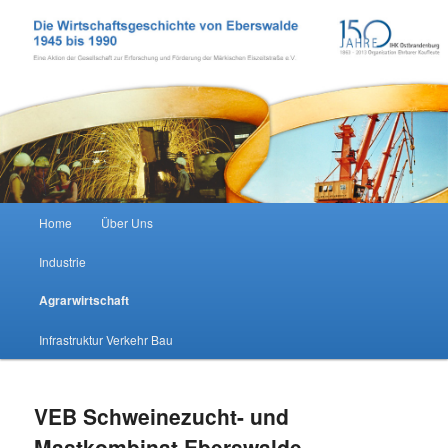
Zum Inhalt wechseln
Wirtschaftsgeschichte Eberswalde
Hauptmenü
Home
Über Uns
Industrie
Agrarwirtschaft
Infrastruktur Verkehr Bau
VEB Schweinezucht- und
Mastkombinat Eberswalde