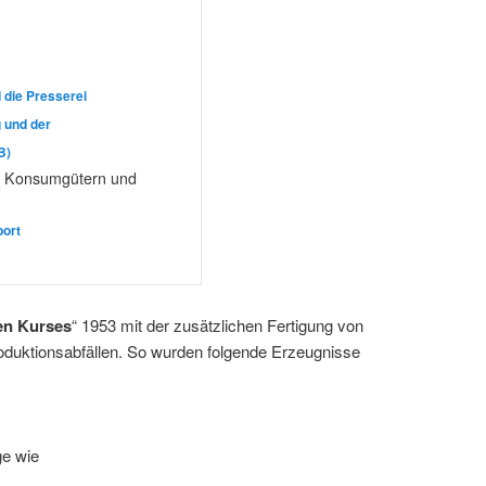
 die Presserei
 und der
B)
n Konsumgütern und
port
n Kurses
“ 1953 mit der zusätzlichen Fertigung von
oduktionsabfällen. So wurden folgende Erzeugnisse
ge wie