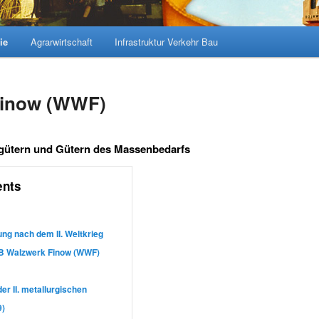
ie
Agrarwirtschaft
Infrastruktur Verkehr Bau
Finow (WWF)
gütern und Gütern des Massenbedarfs
ents
ung nach dem II. Weltkrieg
B Walzwerk Finow (WWF)
r II. metallurgischen
9)