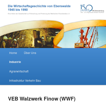
Zum Inhalt wechseln
Wirtschaftsgeschichte Eberswalde
Hauptmenü
Home
Über Uns
Industrie
Agrarwirtschaft
Infrastruktur Verkehr Bau
VEB Walzwerk Finow (WWF)