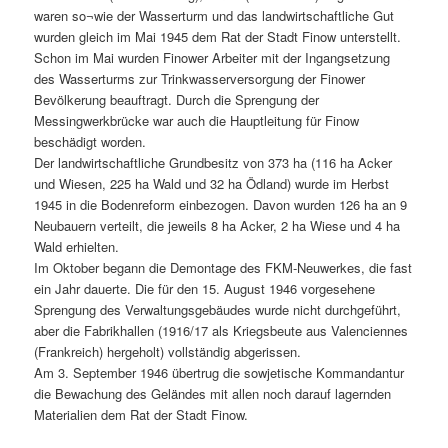
waren so¬wie der Wasserturm und das landwirtschaftliche Gut
wurden gleich im Mai 1945 dem Rat der Stadt Finow unterstellt.
Schon im Mai wurden Finower Arbeiter mit der Ingangsetzung
des Wasserturms zur Trinkwasserversorgung der Finower
Bevölkerung beauftragt. Durch die Sprengung der
Messingwerkbrücke war auch die Hauptleitung für Finow
beschädigt worden.
Der landwirtschaftliche Grundbesitz von 373 ha (116 ha Acker
und Wiesen, 225 ha Wald und 32 ha Ödland) wurde im Herbst
1945 in die Bodenreform einbezogen. Davon wurden 126 ha an 9
Neubauern verteilt, die jeweils 8 ha Acker, 2 ha Wiese und 4 ha
Wald erhielten.
Im Oktober begann die Demontage des FKM-Neuwerkes, die fast
ein Jahr dauerte. Die für den 15. August 1946 vorgesehene
Sprengung des Verwaltungsgebäudes wurde nicht durchgeführt,
aber die Fabrikhallen (1916/17 als Kriegsbeute aus Valenciennes
(Frankreich) hergeholt) vollständig abgerissen.
Am 3. September 1946 übertrug die sowjetische Kommandantur
die Bewachung des Geländes mit allen noch darauf lagernden
Materialien dem Rat der Stadt Finow.