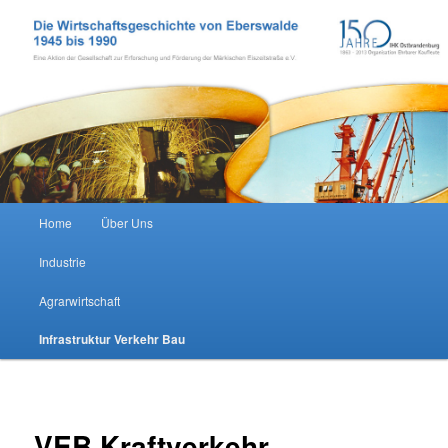
Zum Inhalt wechseln
Wirtschaftsgeschichte Eberswalde
Hauptmenü
Home
Über Uns
Industrie
Agrarwirtschaft
Infrastruktur Verkehr Bau
VEB Kraftverkehr