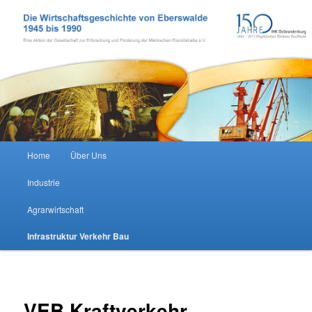
Zum Inhalt wechseln
Wirtschaftsgeschichte Eberswalde
Hauptmenü
Home
Über Uns
Industrie
Agrarwirtschaft
Infrastruktur Verkehr Bau
VEB Kraftverkehr